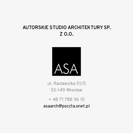
AUTORSKIE STUDIO ARCHITEKTURY SP.
Z O.O.
ul. Racławicka 51/5
53-149 Wrocław
+ 48 71 788 96 15
asaarch@poczta.onet.pl