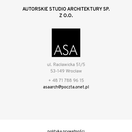
AUTORSKIE STUDIO ARCHITEKTURY SP.
Z O.O.
ul. Racławicka 51/5
53-149 Wrocław
+ 48 71 788 96 15
asaarch@poczta.onet.pl
polityka prywatności